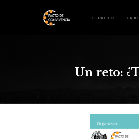
EL PACTO
LA R
Un reto: ¿T