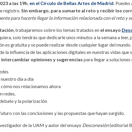
023 a las 19h.
en el Círculo de Bellas Artes de Madrid
.
Puedes a
e registro.
Sin embargo, para sumarte al reto y recibir los cor
ente para hacerte llegar la información relacionada con el reto y s
tación
, trabajaremos sobre los temas tratados en
el ensayo
Des
quiera, solo tendrás que dedicarle unos minutos a la semana a leer, 
ón es gratuita y se puede realizar desde cualquier lugar del mundo
la influencia de las aplicaciones digitales en nuestras vidas que 
 intercambiar opiniones y sugerencias
para llegar a soluciones
redes
n nuestro día a día
 en cómo nos relacionamos ahora
n redes.
 debate y la polarización
uturo con las conclusiones y las propuestas que hayan surgido.
nvestigador de la UAM y autor del ensayo
Desconexión
(editorial B