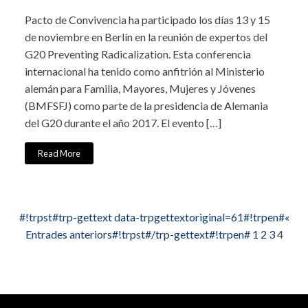
Pacto de Convivencia ha participado los días 13 y 15
de noviembre en Berlín en la reunión de expertos del
G20 Preventing Radicalization. Esta conferencia
internacional ha tenido como anfitrión al Ministerio
alemán para Familia, Mayores, Mujeres y Jóvenes
(BMFSFJ) como parte de la presidencia de Alemania
del G20 durante el año 2017. El evento […]
Read More
#!trpst#trp-gettext data-trpgettextoriginal=61#!trpen#«
Entrades anteriors#!trpst#/trp-gettext#!trpen#
1
2
3
4