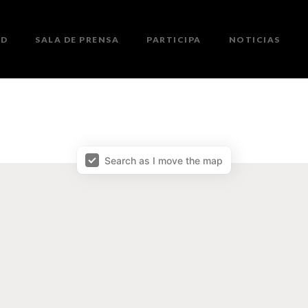
ED
SALA DE PRENSA
PARTICIPA
NOTICIAS
Search as I move the map