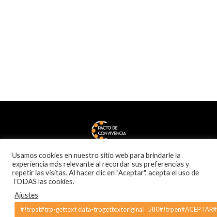
Usamos cookies en nuestro sitio web para brindarle la
experiencia más relevante al recordar sus preferencias y
repetir las visitas. Al hacer clic en "Aceptar", acepta el uso de
TODAS las cookies.
Ajustes
© Pactodeconvivencia 2020
#!trpst#trp-gettext data-trpgettextoriginal=580#!trpen#ACEPTAR#
Política de privacidad