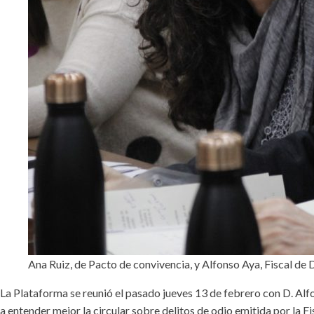
Ana Ruiz, de Pacto de convivencia, y Alfonso Aya, Fiscal de 
La Plataforma se reunió el pasado jueves 13 de febrero con D. Alfo
a entender mejor la circular sobre delitos de odio emitida por la F