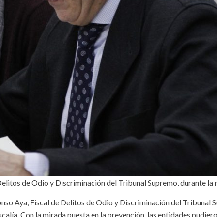
Delitos de Odio y Discriminación del Tribunal Supremo, durante la 
nso Aya, Fiscal de Delitos de Odio y Discriminación del Tribunal S
iscalía. Con la mirada puesta en la prevención, las entidades pudie