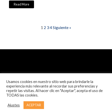
Read More
1
2
3
4
Siguiente »
Usamos cookies en nuestro sitio web para brindarle la
experiencia más relevante al recordar sus preferencias y
repetir las visitas. Al hacer clic en "Aceptar", acepta el uso de
TODAS las cookies.
© Pactodeconvivencia 2020
Ajustes
ACEPTAR
Política de privacidad