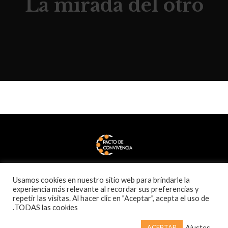
La mirada del otro
Usamos cookies en nuestro sitio web para brindarle la
experiencia más relevante al recordar sus preferencias y
repetir las visitas. Al hacer clic en "Aceptar", acepta el uso de
TODAS las cookies.
© Pactodeconvivencia 2020
Ajustes
ACEPTAR