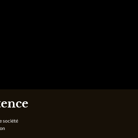
tence
e société
ion